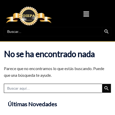
Saltar
al
ALTERNAR
contenido
MENÚ
BOTÓN DE BÚ
BUSCAR:
No se ha encontrado nada
Parece que no encontramos lo que estás buscando. Puede
que una búsqueda te ayude.
BOTÓN DE BÚ
Buscar:
Últimas Novedades