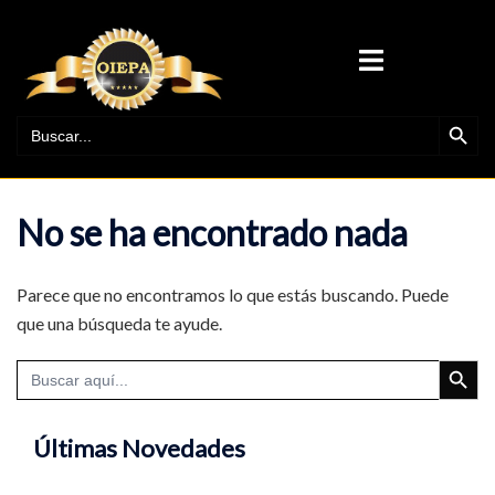
Saltar
al
ALTERNAR
contenido
MENÚ
BOTÓN DE BÚ
BUSCAR:
No se ha encontrado nada
Parece que no encontramos lo que estás buscando. Puede
que una búsqueda te ayude.
BOTÓN DE BÚ
Buscar:
Últimas Novedades