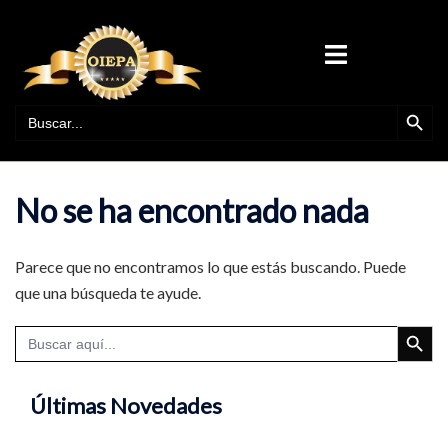
Saltar
al
ALTERNAR
contenido
MENÚ
BOTÓN DE BÚ
BUSCAR:
No se ha encontrado nada
Parece que no encontramos lo que estás buscando. Puede
que una búsqueda te ayude.
BOTÓN DE BÚ
Buscar:
Últimas Novedades