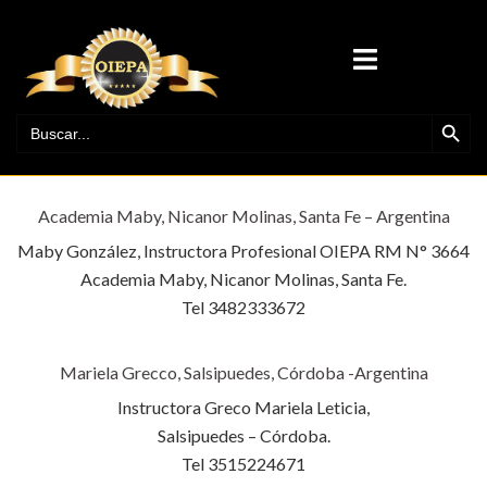
Saltar
al
ALTERNAR
contenido
MENÚ
BOTÓN DE BÚ
BUSCAR:
Academia Maby, Nicanor Molinas, Santa Fe – Argentina
Maby González, Instructora Profesional OIEPA RM N° 3664
Academia Maby, Nicanor Molinas, Santa Fe.
Tel 3482333672
Mariela Grecco, Salsipuedes, Córdoba -Argentina
Instructora Greco Mariela Leticia,
Salsipuedes – Córdoba.
Tel 3515224671